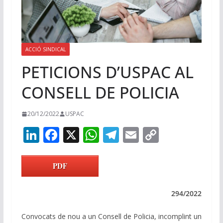
ACCIÓ SINDICAL
PETICIONS D’USPAC AL
CONSELL DE POLICIA
20/12/2022
USPAC
Li
F
X
W
T
E
C
n
ac
h
el
m
o
k
e
at
e
ai
p
PDF
e
b
s
gr
l
y
dI
o
A
a
Li
294/2022
n
o
p
m
n
Convocats de nou a un Consell de Policia, incomplint un