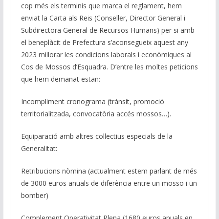
k
p
k
cop més els terminis que marca el reglament, hem
enviat la Carta als Reis (Conseller, Director General i
Subdirectora General de Recursos Humans) per si amb
el beneplàcit de Prefectura s’aconsegueix aquest any
2023 millorar les condicions laborals i econòmiques al
Cos de Mossos d’Esquadra. D’entre les moltes peticions
que hem demanat estan:
Incompliment cronograma (trànsit, promoció
territorialitzada, convocatòria accés mossos…).
Equiparació amb altres col·lectius especials de la
Generalitat:
Retribucions nòmina (actualment estem parlant de més
de 3000 euros anuals de diferència entre un mosso i un
bomber)
Complement Operativitat Plena (1680 euros anuals en