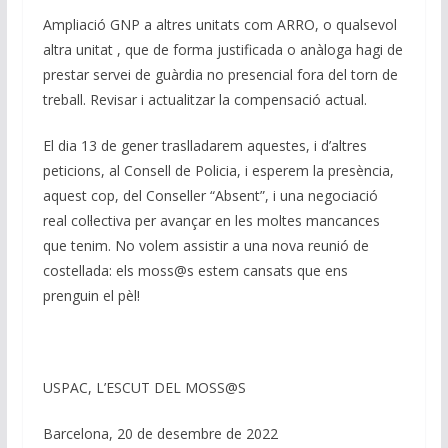
Ampliació GNP a altres unitats com ARRO, o qualsevol
altra unitat , que de forma justificada o anàloga hagi de
prestar servei de guàrdia no presencial fora del torn de
treball. Revisar i actualitzar la compensació actual.
El dia 13 de gener traslladarem aquestes, i d’altres
peticions, al Consell de Policia, i esperem la presència,
aquest cop, del Conseller “Absent”, i una negociació
real col·lectiva per avançar en les moltes mancances
que tenim. No volem assistir a una nova reunió de
costellada: els moss@s estem cansats que ens
prenguin el pèl!
USPAC, L’ESCUT DEL MOSS@S
Barcelona, 20 de desembre de 2022