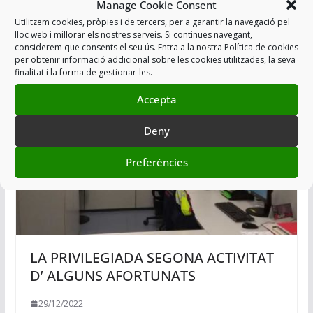
Manage Cookie Consent
SI A LA PROTESTA, NO A LA VIOLÈNCI
Utilitzem cookies, pròpies i de tercers, per a garantir la navegació pel
lloc web i millorar els nostres serveis. Si continues navegant,
17/02/2021
considerem que consents el seu ús. Entra a la nostra Política de cookies
per obtenir informació addicional sobre les cookies utilitzades, la seva
finalitat i la forma de gestionar-les.
Accepta
Deny
Preferències
LA PRIVILEGIADA SEGONA ACTIVITAT
D’ ALGUNS AFORTUNATS
29/12/2022