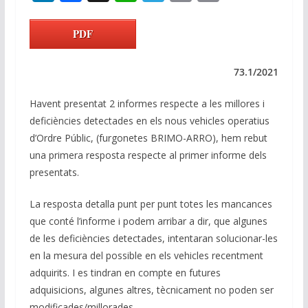
n
ac
h
el
m
o
k
e
at
e
ai
p
PDF
e
b
s
gr
l
y
dI
o
A
a
Li
73.1/2021
n
o
p
m
n
Havent presentat 2 informes respecte a les millores i
k
p
k
deficiències detectades en els nous vehicles operatius
d’Ordre Públic, (furgonetes BRIMO-ARRO), hem rebut
una primera resposta respecte al primer informe dels
presentats.
La resposta detalla punt per punt totes les mancances
que conté l’informe i podem arribar a dir, que algunes
de les deficiències detectades, intentaran solucionar-les
en la mesura del possible en els vehicles recentment
adquirits. I es tindran en compte en futures
adquisicions, algunes altres, tècnicament no poden ser
modificades/millorades.