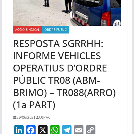
ACCIÓ SINDICAL
ORDRE PÚBLIC
RESPOSTA SGRRHH:
INFORME VEHICLES
OPERATIUS D’ORDRE
PÚBLIC TR08 (ABM-
BRIMO) – TR088(ARRO)
(1a PART)
29/06/2021
USPAC
Li
F
X
W
T
E
C