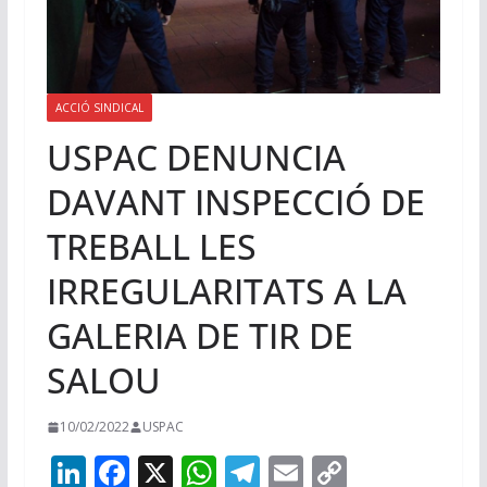
ACCIÓ SINDICAL
USPAC DENUNCIA
DAVANT INSPECCIÓ DE
TREBALL LES
IRREGULARITATS A LA
GALERIA DE TIR DE
SALOU
10/02/2022
USPAC
Li
F
X
W
T
E
C