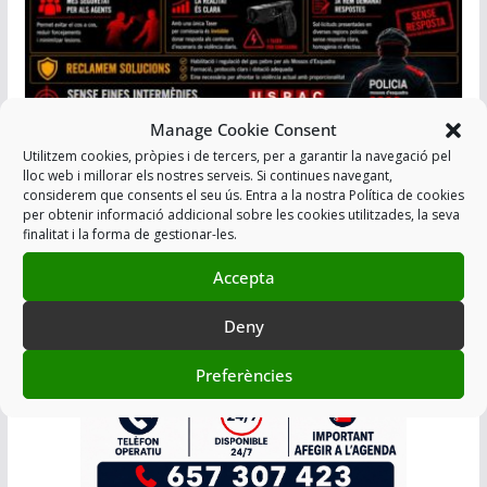
Manage Cookie Consent
GAS PEBRE PER ALS MOSSOS: MENYS
Utilitzem cookies, pròpies i de tercers, per a garantir la navegació pel
lloc web i millorar els nostres serveis. Si continues navegant,
RISC, MÉS SEGURETAT
considerem que consents el seu ús. Entra a la nostra Política de cookies
per obtenir informació addicional sobre les cookies utilitzades, la seva
01/06/2026
finalitat i la forma de gestionar-les.
Accepta
Afegir a Agenda
Deny
Preferències