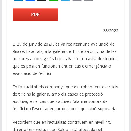
n
ac
h
el
m
o
k
e
at
e
ai
p
PDF
e
b
s
gr
l
y
dI
o
A
a
Li
28/2022
n
o
p
m
n
El 29 de juny de 2021, es va realitzar una avaluació de
k
p
k
Riscos Laborals, a la galeria de Tir de Salou. Una de les
mesures a corregir és la instal·lació d’un avisador lumínic
que es posi en funcionament en cas d’emergència o
evacuació de l’edifici.
En l’actualitat els companys que es troben fent exercicis
de tir dins la galeria, amb els cascs de protecció
auditiva, en el cas que s’activés l’alarma sonora de
l’edifici no l’escoltarien, amb el perill que això suposaria.
Recordem que en l’actualitat continuem en nivell 4/5
d’alerta terrorista, i que Salou està afectada pel