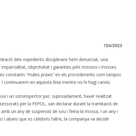
154/2023
mitació dels expedients disciplinaris hem denunciat, una
 imparcialitat, objectivitat i garanties pels mossos i mosses.
les constants “males praxis” en els procediments com tampoc
. I continuarem en aquesta línia mentre no hi hagi canvis.
ssa i un sotsinspector per, suposadament, haver realitzat
essorats per la FEPOL, van declarar durant la tramitació de
ts amb un any de suspensió de sou i feina la mossa, i un any i
ci i abans que es celebrés l’altre, la companya va decidir