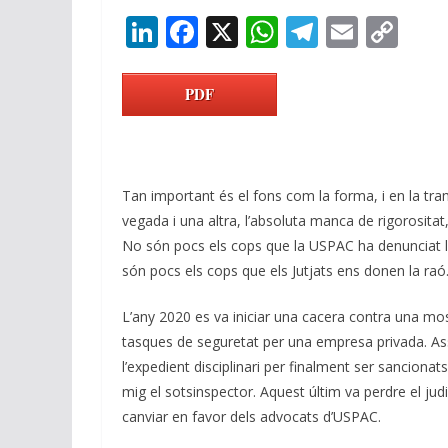
Li
F
X
W
T
E
C
n
ac
h
el
m
o
k
e
at
e
ai
p
PDF
e
b
s
gr
l
y
dI
o
A
a
Li
n
o
p
m
n
Tan important és el fons com la forma, i en la tra
k
p
k
vegada i una altra, l’absoluta manca de rigorositat,
No són pocs els cops que la USPAC ha denunciat 
són pocs els cops que els Jutjats ens donen la raó
L’any 2020 es va iniciar una cacera contra una mo
tasques de seguretat per una empresa privada. Ass
l’expedient disciplinari per finalment ser sanciona
mig el sotsinspector. Aquest últim va perdre el judi
canviar en favor dels advocats d’USPAC.