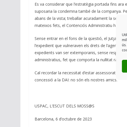
Es va considerar que l’estratègia portada fins ara 
suposaria la condemna també de la companya. Per
abans de la vista; treballar acuradament la seva de
mateixos fets, el Contenciós Administratiu ha anul·l
Uti
Sense entrar en el fons de la qüestió, el Jutjat ha
mil
ús.
l’expedient que vulneraven els drets de l’agent. El
coo
expedients van ser extemporanis, sense respectar 
administratius, fet que comporta la nul·litat radical
Cal recordar la necessitat d’estar assessorat pels m
concessió a la DAI: no són els nostres amics.
USPAC, L’ESCUT DELS MOSS@S
Barcelona, 6 d’octubre de 2023