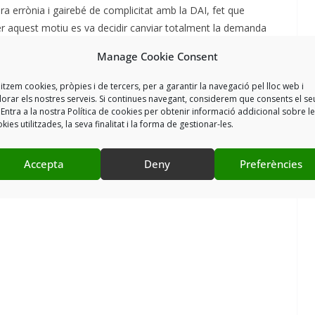
era errònia i gairebé de complicitat amb la DAI, fet que
 aquest motiu es va decidir canviar totalment la demanda
fensa com es mereixia; i el resultat és que, davant els
Manage Cookie Consent
at la sanció.
litzem cookies, pròpies i de tercers, per a garantir la navegació pel lloc web i
 considerat que existien errors de forma en la tramitació de
lorar els nostres serveis. Si continues navegant, considerem que consents el se
 Entra a la nostra Política de cookies per obtenir informació addicional sobre l
s informes que va emetre el Consell de la Policia per tots dos
kies utilitzades, la seva finalitat i la forma de gestionar-les.
els terminis de suspensió i ampliació dels procediments
 de les sancions.
Accepta
Deny
Preferències
illors serveis jurídics des de l’inici, sense cap mena de