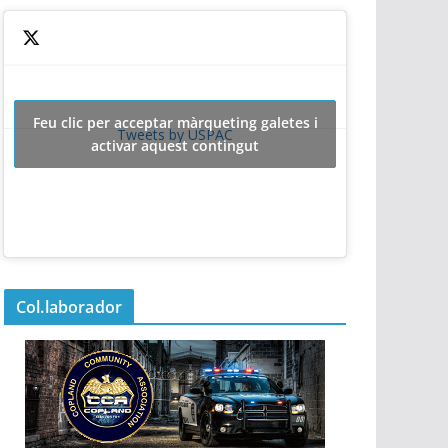
Feu clic per acceptar màrqueting galetes i
Tweets by USPAC
activar aquest contingut
Col.laborador