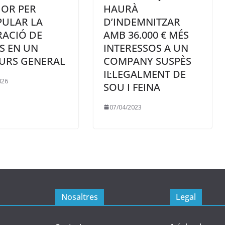
IOR PER
HAURÀ
PULAR LA
D’INDEMNITZAR
ACIÓ DE
AMB 36.000 € MÉS
S EN UN
INTERESSOS A UN
URS GENERAL
COMPANY SUSPÈS
IL·LEGALMENT DE
026
SOU I FEINA
07/04/2023
Nosaltres
Legal