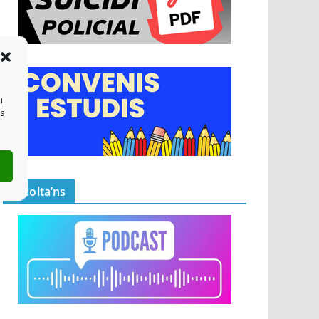
u
es
Escolta’ns