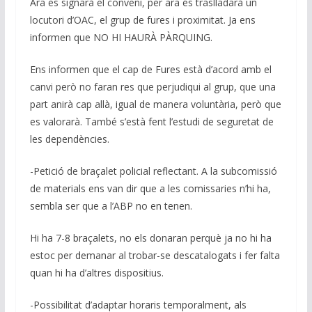
Ara es signarà el conveni, per ara és traslladarà un
locutori d’OAC, el grup de fures i proximitat. Ja ens
informen que NO HI HAURÀ PÀRQUING.
Ens informen que el cap de Fures està d’acord amb el
canvi però no faran res que perjudiqui al grup, que una
part anirà cap allà, igual de manera voluntària, però que
es valorarà. També s’està fent l’estudi de seguretat de
les dependències.
-Petició de braçalet policial reflectant. A la subcomissió
de materials ens van dir que a les comissaries n’hi ha,
sembla ser que a l’ABP no en tenen.
Hi ha 7-8 braçalets, no els donaran perquè ja no hi ha
estoc per demanar al trobar-se descatalogats i fer falta
quan hi ha d’altres dispositius.
-Possibilitat d’adaptar horaris temporalment, als