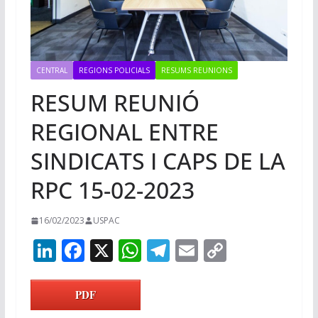
CENTRAL
REGIONS POLICIALS
RESUMS REUNIONS
RESUM REUNIÓ
REGIONAL ENTRE
SINDICATS I CAPS DE LA
RPC 15-02-2023
16/02/2023
USPAC
Li
F
X
W
T
E
C
n
ac
h
el
m
o
k
e
at
e
ai
p
PDF