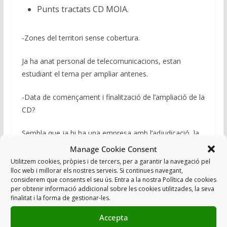
Punts tractats CD MOIA.
-Zones del territori sense cobertura.
Ja ha anat personal de telecomunicacions, estan
estudiant el tema per ampliar antenes.
-Data de començament i finalització de l’ampliació de la
CD?
Sembla que ja hi ha una empresa amb l’adjudicació, la
intenció es començar a principis de març i trigaran 16
Manage Cookie Consent
setmanes a finalitzar.
Utilitzem cookies, pròpies i de tercers, per a garantir la navegació pel
lloc web i millorar els nostres serveis. Si continues navegant,
considerem que consents el seu ús. Entra a la nostra Política de cookies
per obtenir informació addicional sobre les cookies utilitzades, la seva
finalitat i la forma de gestionar-les.
IMPORTANT!!!
Accepta