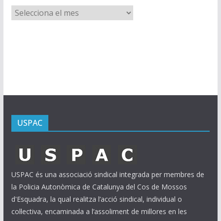
A
r
x
i
u
s
USPAC
USPAC és una associació sindical integrada per membres de
la Policia Autonòmica de Catalunya del Cos de Mossos
d'Esquadra, la qual realitza l’acció sindical, individual o
col·lectiva, encaminada a l’assoliment de millores en les