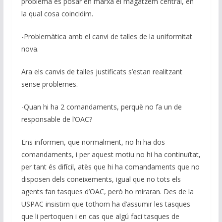
problema és posar en marxa el magatzem central, en
la qual cosa coincidim.
-Problemàtica amb el canvi de talles de la uniformitat
nova.
Ara els canvis de talles justificats s’estan realitzant
sense problemes.
-Quan hi ha 2 comandaments, perquè no fa un de
responsable de l’OAC?
Ens informen, que normalment, no hi ha dos
comandaments, i per aquest motiu no hi ha continuïtat,
per tant és difícil, atès que hi ha comandaments que no
disposen dels coneixements, igual que no tots els
agents fan tasques d’OAC, però ho miraran. Des de la
USPAC insistim que tothom ha d’assumir les tasques
que li pertoquen i en cas que algú faci tasques de