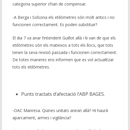
categoria superior s’han de compensar.
-A Berga i Solsona els etilòmetres són molt antics i no
funcionen correctament. Es poden substituir?
El dia 7 va anar l’intendent Guillot allà i lii van dir que els
etilòmetres són els mateixos a tots els llocs, que tots
tenen la seva revisió passada i funcionen correctament.
De totes maneres ens informen que es vol actualitzar
tots els etilòmetres.
Punts tractats d’afectació l’ABP BAGES.
-OAC Manresa. Quines unitats aniran allà? Hi haurà
aparcament, armes i vigilància?