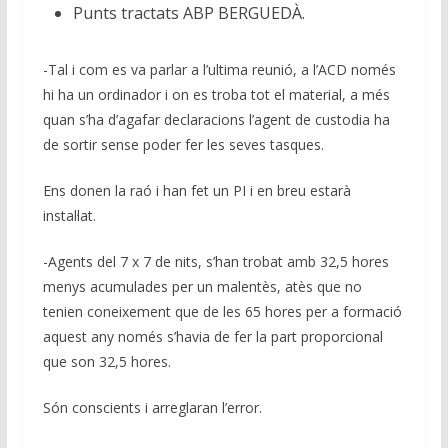
Punts tractats ABP BERGUEDÀ.
-Tal i com es va parlar a l’ultima reunió, a l’ACD només
hi ha un ordinador i on es troba tot el material, a més
quan s’ha d’agafar declaracions l’agent de custodia ha
de sortir sense poder fer les seves tasques.
Ens donen la raó i han fet un PI i en breu estarà
instal·lat.
-Agents del 7 x 7 de nits, s’han trobat amb 32,5 hores
menys acumulades per un malentès, atès que no
tenien coneixement que de les 65 hores per a formació
aquest any només s’havia de fer la part proporcional
que son 32,5 hores.
Són conscients i arreglaran l’error.