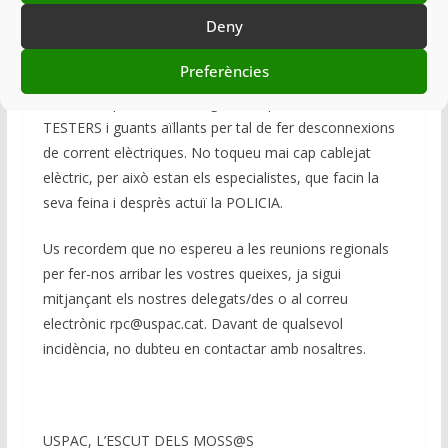
Us volem recordar, companys i companyes, que
Deny
nosaltres som POLICIES, no JARDINERS, ni
ELECTRICISTES. Alguns lluitem per unes condiciones de
Preferències
treball dignes, segures i amb la formació adient i altres
demanen que es doni a algunes especialitats de
TESTERS i guants aïllants per tal de fer desconnexions
de corrent elèctriques. No toqueu mai cap cablejat
elèctric, per això estan els especialistes, que facin la
seva feina i desprès actuï la POLICIA.
Us recordem que no espereu a les reunions regionals
per fer-nos arribar les vostres queixes, ja sigui
mitjançant els nostres delegats/des o al correu
electrònic rpc@uspac.cat. Davant de qualsevol
incidència, no dubteu en contactar amb nosaltres.
USPAC, L’ESCUT DELS MOSS@S