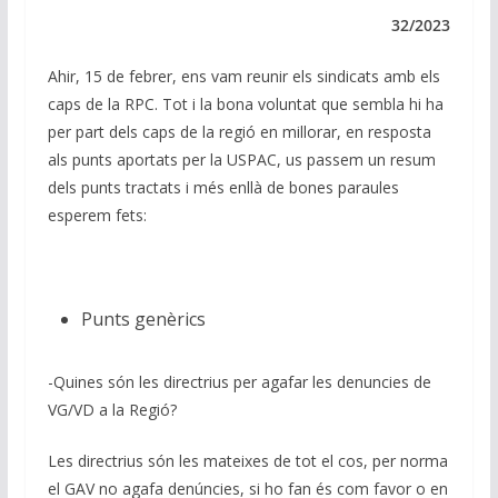
e
b
s
gr
l
y
dI
o
A
a
Li
32/2023
n
o
p
m
n
Ahir, 15 de febrer, ens vam reunir els sindicats amb els
k
p
k
caps de la RPC. Tot i la bona voluntat que sembla hi ha
per part dels caps de la regió en millorar, en resposta
als punts aportats per la USPAC, us passem un resum
dels punts tractats i més enllà de bones paraules
esperem fets:
Punts genèrics
-Quines són les directrius per agafar les denuncies de
VG/VD a la Regió?
Les directrius són les mateixes de tot el cos, per norma
el GAV no agafa denúncies, si ho fan és com favor o en