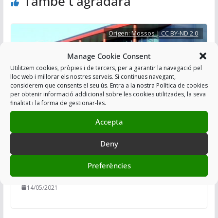
També t'agradarà
Origen:
Mossos | CC BY-ND 2.0
Manage Cookie Consent
Utilitzem cookies, pròpies i de tercers, per a garantir la navegació pel
lloc web i millorar els nostres serveis. Si continues navegant,
considerem que consents el seu ús. Entra a la nostra Política de cookies
per obtenir informació addicional sobre les cookies utilitzades, la seva
finalitat i la forma de gestionar-les.
Accepta
COMISSARIA MOSSOS LLEIDA: 6
Deny
SETMANES SENSE AIGUA CALENTA NI
Preferències
DUTXES
14/05/2021