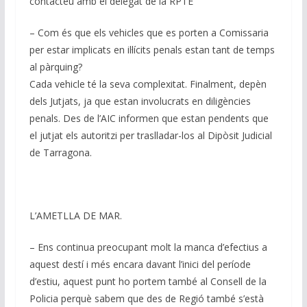
contacteu amb el delegat de la RPTE
– Com és que els vehicles que es porten a Comissaria
per estar implicats en il·lícits penals estan tant de temps
al pàrquing?
Cada vehicle té la seva complexitat. Finalment, depèn
dels Jutjats, ja que estan involucrats en diligències
penals. Des de l’AIC informen que estan pendents que
el jutjat els autoritzi per traslladar-los al Dipòsit Judicial
de Tarragona.
L’AMETLLA DE MAR.
– Ens continua preocupant molt la manca d’efectius a
aquest destí i més encara davant l’inici del període
d’estiu, aquest punt ho portem també al Consell de la
Policia perquè sabem que des de Regió també s’està