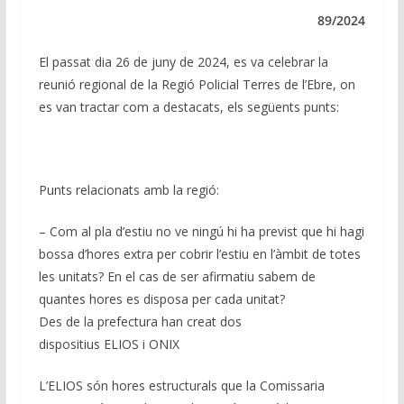
e
b
s
gr
l
y
dI
o
A
a
Li
89/2024
n
o
p
m
n
El passat dia 26 de juny de 2024, es va celebrar la
k
p
k
reunió regional de la Regió Policial Terres de l’Ebre, on
es van tractar com a destacats, els següents punts:
Punts relacionats amb la regió:
– Com al pla d’estiu no ve ningú hi ha previst que hi hagi
bossa d’hores extra per cobrir l’estiu en l’àmbit de totes
les unitats? En el cas de ser afirmatiu sabem de
quantes hores es disposa per cada unitat?
Des de la prefectura han creat dos
dispositius ELIOS i ONIX
L’ELIOS són hores estructurals que la Comissaria