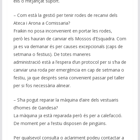
ells o mitjançat suport.
– Com està la gestió per tenir rodes de recanvi dels
Ateca i Arona a Comissaria?
Fraikin no posa inconvenient en portar les rodes,
però les hauran de canviar els Mossos d’Esquadra. Com
ja es va demanar és per causes excepcionals (caps de
setmana o festius). De totes maneres
administració està a l’espera d’un protocol per si s’ha de
canviar una roda per emergència en cap de setmana o
festiu, ja que després seria convenient passar pel taller
per si fos necessària alinear.
– S’ha pogut reparar la màquina d’aire dels vestuaris
d’homes de Gandesa?
La màquina ja està reparada però és per a calefacció.
De moment per a l’estiu disposen de pingüins.
Per qualsevol consulta o aclariment podeu contactar a