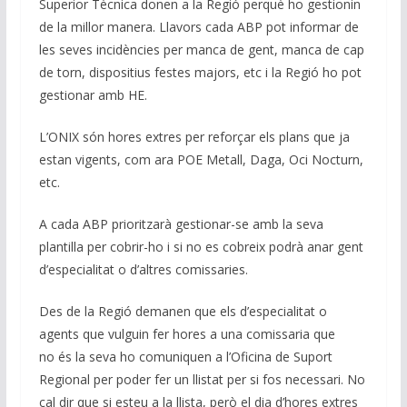
Superior Tècnica donen a la Regió perquè ho gestionin
de la millor manera. Llavors cada ABP pot informar de
les seves incidències per manca de gent, manca de cap
de torn, dispositius festes majors, etc i la Regió ho pot
gestionar amb HE.
L’ONIX són hores extres per reforçar els plans que ja
estan vigents, com ara POE Metall, Daga, Oci Nocturn,
etc.
A cada ABP prioritzarà gestionar-se amb la seva
plantilla per cobrir-ho i si no es cobreix podrà anar gent
d’especialitat o d’altres comissaries.
Des de la Regió demanen que els d’especialitat o
agents que vulguin fer hores a una comissaria que
no és la seva ho comuniquen a l’Oficina de Suport
Regional per poder fer un llistat per si fos necessari. No
cal dir que si esteu a la llista, però el dia d’hores extres