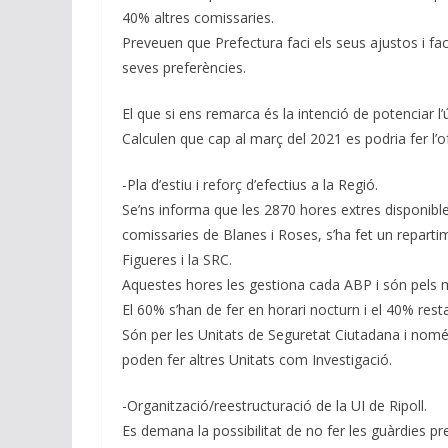
40% altres comissaries.
Preveuen que Prefectura faci els seus ajustos i faci
seves preferències.
El que si ens remarca és la intenció de potenciar l’ús
Calculen que cap al març del 2021 es podria fer l’o
-Pla d’estiu i reforç d’efectius a la Regió.
Se’ns informa que les 2870 hores extres disponibles 
comissaries de Blanes i Roses, s’ha fet un reparti
Figueres i la SRC.
Aquestes hores les gestiona cada ABP i són pels me
El 60% s’han de fer en horari nocturn i el 40% resta
Són per les Unitats de Seguretat Ciutadana i només
poden fer altres Unitats com Investigació.
-Organització/reestructuració de la UI de Ripoll.
Es demana la possibilitat de no fer les guàrdies pre