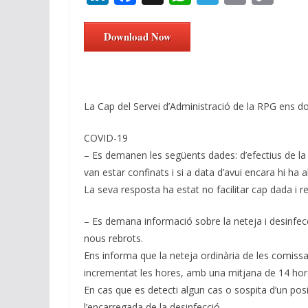
n
ac
h
el
m
o
k
e
at
e
ai
p
Download Now
e
b
s
gr
l
y
dI
o
A
a
Li
n
o
p
m
n
La Cap del Servei d’Administració de la RPG ens d
k
p
k
COVID-19
– Es demanen les següents dades: d’efectius de la 
van estar confinats i si a data d’avui encara hi ha a
La seva resposta ha estat no facilitar cap dada i r
– Es demana informació sobre la neteja i desinfecci
nous rebrots.
Ens informa que la neteja ordinària de les comissa
incrementat les hores, amb una mitjana de 14 hor
En cas que es detecti algun cas o sospita d’un posi
l’encarregada de la desinfecció.