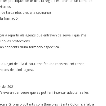
 les pràctiques de tir dins la regió, i es faran en un camp de
xternes.
i de tarda (dos dies a la setmana).
 la formació.
r a repartir als agents que entraven de servei i que s’ha
s noves proteccions.
an pendents d’una formació específica.
 Regió del Pla d’Estiu, s’ha fet una redistribució i s’han
esos de juliol i agost.
r del 2021.
’elevaran per veure que es pot fer i intentar adaptar-se les
a a Girona o voltants com Banyoles i Santa Coloma, i l’altra