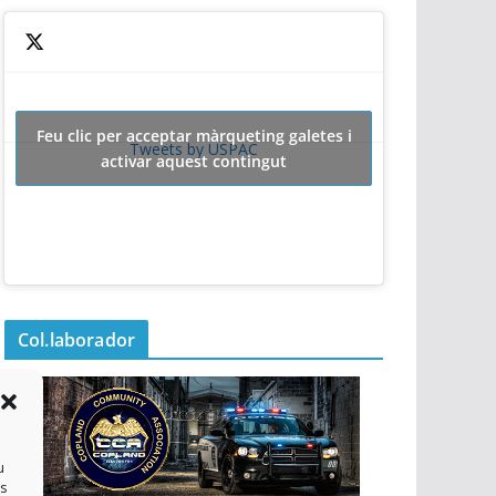
Feu clic per acceptar màrqueting galetes i
Tweets by USPAC
activar aquest contingut
Col.laborador
u
es