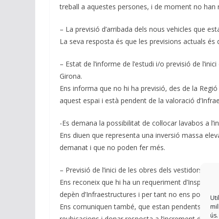
treball a aquestes persones, i de moment no han r
– La previsió d’arribada dels nous vehicles que est
La seva resposta és que les previsions actuals és q
– Estat de l’informe de l’estudi i/o previsió de l’ini
Girona.
Ens informa que no hi ha previsió, des de la Regió
aquest espai i està pendent de la valoració d’Infra
-Es demana la possibilitat de col·locar lavabos a l’in
Ens diuen que representa una inversió massa elevada
demanat i que no poden fer més.
– Previsió de l’inici de les obres dels vestidors de
Ens reconeix que hi ha un requeriment d’Inspecció d
depèn d’Infraestructures i per tant no ens poden 
Uti
Ens comuniquen també, que estan pendents del tanc
mil
ús.
reubicacions i donar resposta a l’increment d’efect