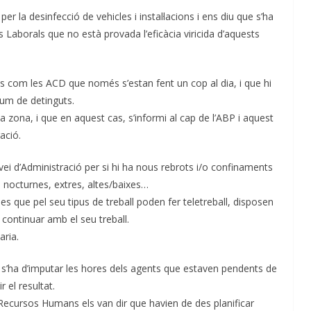
ó per la desinfecció de vehicles i instal·lacions i ens diu que s’ha
s Laborals que no està provada l’eficàcia viricida d’aquests
s com les ACD que només s’estan fent un cop al dia, i que hi
lum de detinguts.
 zona, i que en aquest cas, s’informi al cap de l’ABP i aquest
ació.
rvei d’Administració per si hi ha nous rebrots i/o confinaments
 nocturnes, extres, altes/baixes…
 que pel seu tipus de treball poden fer teletreball, disposen
 continuar amb el seu treball.
aria.
s’ha d’imputar les hores dels agents que estaven pendents de
 el resultat.
Recursos Humans els van dir que havien de des planificar