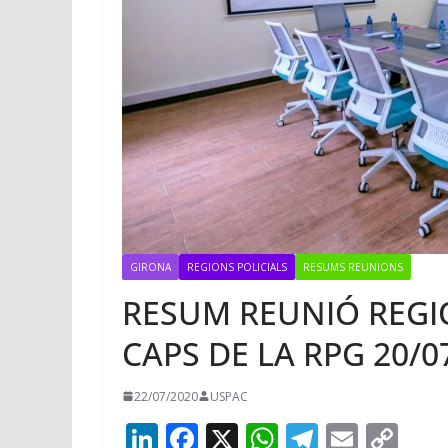
GIRONA
REGIONS POLICIALS
RESUMS REUNIONS
RESUM REUNIÓ REGIO
CAPS DE LA RPG 20/0
22/07/2020
USPAC
Li
F
X
W
T
E
C