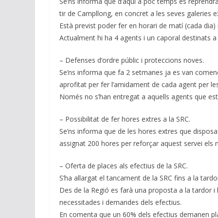
Se’ns informa que d’aquí a poc temps és reprendran
tir de Campllong, en concret a les seves galeries e
Està previst poder fer en horari de matí (cada dia) 
Actualment hi ha 4 agents i un caporal destinats a
– Defenses d’ordre públic i proteccions noves.
Se’ns informa que fa 2 setmanes ja es van comença
aprofitat per fer l’amidament de cada agent per le
Només no s’han entregat a aquells agents que est
– Possibilitat de fer hores extres a la SRC.
Se’ns informa que de les hores extres que disposa la
assignat 200 hores per reforçar aquest servei els m
– Oferta de places als efectius de la SRC.
S’ha allargat el tancament de la SRC fins a la tardo
Des de la Regió es farà una proposta a la tardor i l
necessitades i demandes dels efectius.
En comenta que un 60% dels efectius demanen plaç