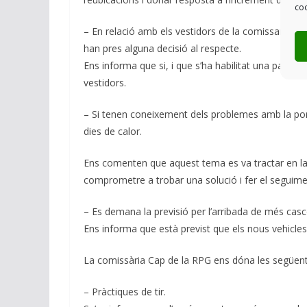
coo
– En relació amb els vestidors de la comissaria de Ba
han pres alguna decisió al respecte.
Ens informa que si, i que s’ha habilitat una part en
vestidors.
– Si tenen coneixement dels problemes amb la port
dies de calor.
Ens comenten que aquest tema es va tractar en la 
comprometre a trobar una solució i fer el seguime
– Es demana la previsió per l’arribada de més casc
Ens informa que està previst que els nous vehicle
La comissària Cap de la RPG ens dóna les següent
– Pràctiques de tir.