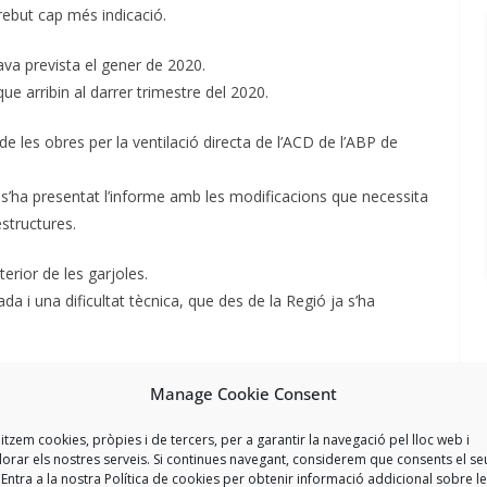
ebut cap més indicació.
ava prevista el gener de 2020.
ue arribin al darrer trimestre del 2020.
ci de les obres per la ventilació directa de l’ACD de l’ABP de
 s’ha presentat l’informe amb les modificacions que necessita
estructures.
terior de les garjoles.
 i una dificultat tècnica, que des de la Regió ja s’ha
 dones de l’ABP de Girona, per tal que compleixin la normativa.
Manage Cookie Consent
e Treball per tal que es modifiquin i s’adaptin, però que
donar resposta.
litzem cookies, pròpies i de tercers, per a garantir la navegació pel lloc web i
ament de la sala i que s’alliberin espais per poder fer
lorar els nostres serveis. Si continues navegant, considerem que consents el se
 Entra a la nostra Política de cookies per obtenir informació addicional sobre l
ius que pugui haver-hi.