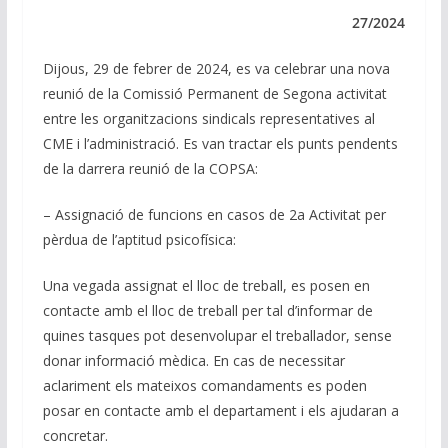
e
b
s
gr
l
y
dI
o
A
a
Li
27/2024
n
o
p
m
n
Dijous, 29 de febrer de 2024, es va celebrar una nova
k
p
k
reunió de la Comissió Permanent de Segona activitat
entre les organitzacions sindicals representatives al
CME i l’administració. Es van tractar els punts pendents
de la darrera reunió de la COPSA:
– Assignació de funcions en casos de 2a Activitat per
pèrdua de l’aptitud psicofísica:
Una vegada assignat el lloc de treball, es posen en
contacte amb el lloc de treball per tal d’informar de
quines tasques pot desenvolupar el treballador, sense
donar informació mèdica. En cas de necessitar
aclariment els mateixos comandaments es poden
posar en contacte amb el departament i els ajudaran a
concretar.