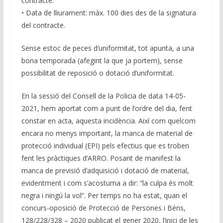
contracte.
• Data de lliurament: màx. 100 dies des de la signatura
del contracte.
Sense estoc de peces d’uniformitat, tot apunta, a una
bona temporada (afegint la que ja portem), sense
possibilitat de reposició o dotació d’uniformitat.
En la sessió del Consell de la Policia de data 14-05-
2021, hem aportat com a punt de l’ordre del dia, fent
constar en acta, aquesta incidència. Així com quelcom
encara no menys important, la manca de material de
protecció individual (EPI) pels efectius que es troben
fent les pràctiques d’ARRO. Posant de manifest la
manca de previsió d’adquisició i dotació de material,
evidentment i com s’acostuma a dir: “la culpa és molt
negra i ningú la vol”. Per temps no ha estat, quan el
concurs-oposició de Protecció de Persones i Béns,
128/228/328 – 2020 publicat el gener 2020, l’inici de les