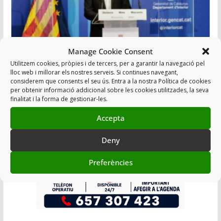
Manage Cookie Consent
Utilitzem cookies, pròpies i de tercers, per a garantir la navegació pel
CONSELLER, DEIXI DE MENTIR
lloc web i millorar els nostres serveis. Si continues navegant,
considerem que consents el seu ús. Entra a la nostra Política de cookies
20/11/2019
per obtenir informació addicional sobre les cookies utilitzades, la seva
finalitat i la forma de gestionar-les.
Accepta
Afegir a Agenda
Deny
Preferències