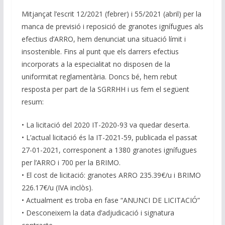
n
o
p
m
n
Mitjançat l’escrit 12/2021 (febrer) i 55/2021 (abril) per la
k
p
k
manca de previsió i reposició de granotes ignífugues als
efectius d’ARRO, hem denunciat una situació límit i
insostenible. Fins al punt que els darrers efectius
incorporats a la especialitat no disposen de la
uniformitat reglamentària. Doncs bé, hem rebut
resposta per part de la SGRRHH i us fem el següent
resum:
• La licitació del 2020 IT-2020-93 va quedar deserta.
• L’actual licitació és la IT-2021-59, publicada el passat
27-01-2021, corresponent a 1380 granotes ignífugues
per l’ARRO i 700 per la BRIMO.
• El cost de licitació: granotes ARRO 235.39€/u i BRIMO
226.17€/u (IVA inclòs).
• Actualment es troba en fase “ANUNCI DE LICITACIÓ”
• Desconeixem la data d’adjudicació i signatura