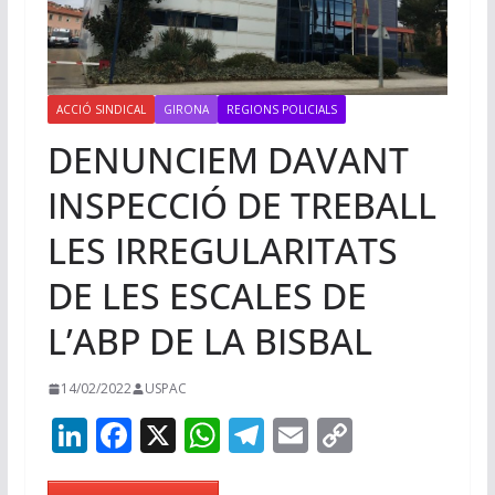
ACCIÓ SINDICAL
GIRONA
REGIONS POLICIALS
DENUNCIEM DAVANT
INSPECCIÓ DE TREBALL
LES IRREGULARITATS
DE LES ESCALES DE
L’ABP DE LA BISBAL
14/02/2022
USPAC
Li
F
X
W
T
E
C
n
ac
h
el
m
o