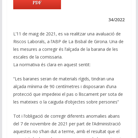
k
e
at
e
ai
p
PDF
e
b
s
gr
l
y
dI
o
A
a
Li
34/2022
n
o
p
m
n
L’11 de maig de 2021, es va realitzar una avaluació de
k
p
k
Riscos Laborals, a l’ABP de La Bisbal de Girona. Una de
les mesures a corregir és l’alçada de la barana de les
escales de la comissaria.
La normativa és clara en aquest sentit:
“Les baranes seran de materials rígids, tindran una
alçada mínima de 90 centímetres i disposaran d’una
protecció que impedeixi el pas o lliscament per sota de
les mateixes o la caiguda d’objectes sobre persones”
Tot i l’obligació de corregir diferents anomalies abans
del 7 de novembre de 2021 per part de l’Administració
aquestes no s’han dut a terme, amb el resultat que el