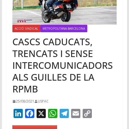
ACCIÓ SINDICAL
METROPOLITANA BARCELONA
CASCS CADUCATS,
TRENCATS I SENSE
INTERCOMUNICADORS
ALS GUILLES DE LA
RPMB
25/08/2021
USPAC
Li
F
X
W
T
E
C
n
ac
h
el
m
o