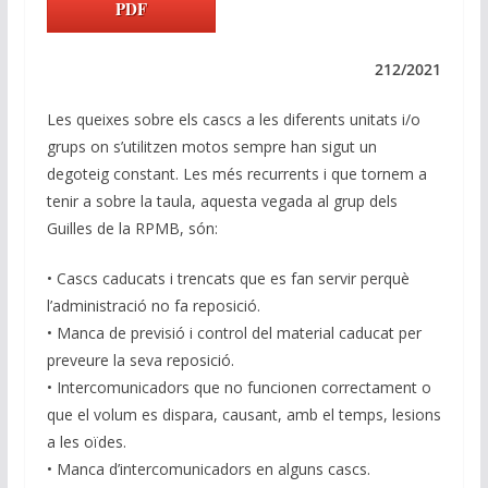
k
e
at
e
ai
p
PDF
e
b
s
gr
l
y
dI
o
A
a
Li
212/2021
n
o
p
m
n
Les queixes sobre els cascs a les diferents unitats i/o
k
p
k
grups on s’utilitzen motos sempre han sigut un
degoteig constant. Les més recurrents i que tornem a
tenir a sobre la taula, aquesta vegada al grup dels
Guilles de la RPMB, són:
• Cascs caducats i trencats que es fan servir perquè
l’administració no fa reposició.
• Manca de previsió i control del material caducat per
preveure la seva reposició.
• Intercomunicadors que no funcionen correctament o
que el volum es dispara, causant, amb el temps, lesions
a les oïdes.
• Manca d’intercomunicadors en alguns cascs.