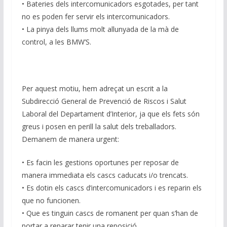
• Bateries dels intercomunicadors esgotades, per tant
no es poden fer servir els intercomunicadors.
• La pinya dels llums molt allunyada de la mà de
control, a les BMW’S.
Per aquest motiu, hem adreçat un escrit a la
Subdirecció General de Prevenció de Riscos i Salut
Laboral del Departament d’Interior, ja que els fets són
greus i posen en perill la salut dels treballadors.
Demanem de manera urgent:
• Es facin les gestions oportunes per reposar de
manera immediata els cascs caducats i/o trencats.
• Es dotin els cascs d’intercomunicadors i es reparin els
que no funcionen.
• Que es tinguin cascs de romanent per quan s’han de
portar a reparar tenir una reposició.