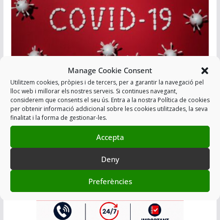
Manage Cookie Consent
S´HA DE PROTEGIR ALS MOSS@S
Utilitzem cookies, pròpies i de tercers, per a garantir la navegació pel
lloc web i millorar els nostres serveis. Si continues navegant,
ESPECIALMENT VULNERABLES VERS
considerem que consents el seu ús. Entra a la nostra Política de cookies
L’EXPOSICIÓ AL SARS-COV-2
per obtenir informació addicional sobre les cookies utilitzades, la seva
finalitat i la forma de gestionar-les.
22/03/2020
Accepta
Afegir a Agenda
Deny
Preferències